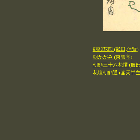
朝顔花図 (武田,信賢)
朝かがみ (東雪亭)
朝顔三十六花撰 (服部
花壇朝顔通 (壷天堂主